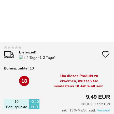
Lieferzeit:
A
1-2 Tage*
d
Bonuspunkte:
10
M
Um dieses Produkt zu
18
erwerben, müssen Sie
mindestens 18 Jahre alt sein.
9,49 EUR
10
≈0,10
949,00 EUR pro Liter
Bonuspunkte
EUR
inkl. 19% MwSt. zzgl.
Versand