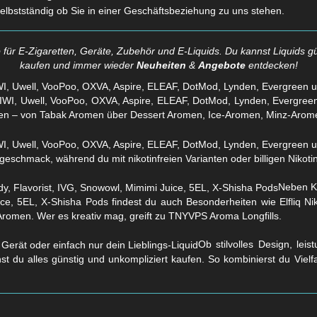
selbstständig ob Sie in einer Geschäftsbeziehung zu uns stehen.
für E-Zigaretten, Geräte, Zubehör und E-Liquids. Du kannst Liquids gü
kaufen und immer wieder
Neuheiten
&
Angebote
entdecken!
WI, Uwell, VooPoo, OXVA, Aspire, ELEAF, DotMod, Lynden, Evergreen 
en – von Tabak Aromen über Dessert Aromen, Ice-Aromen, Minz-Arom
eschmack, während du mit nikotinfreien Varianten oder billigen Nikotins
Neben Kl
ice, 5EL, X-Shisha Pods findest du auch Besonderheiten wie Elfliq 
Aromen. Wer es kreativ mag, greift zu TNYVPS Aroma Longfills.
Ob stilvolles Design, lei
nst du alles günstig und unkompliziert kaufen. So kombinierst du Viel