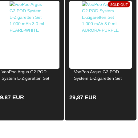
SOLD OUT
VooPoo Argus G2 POD
VooPoo Argus G2 POD
System E-Zigaretten Set
System E-Zigaretten Set
1.000 mAh 3.0 ml PEARL-
1.000 mAh 3.0 ml
WHITE
AURORA-PURPLE
9,87 EUR
29,87 EUR