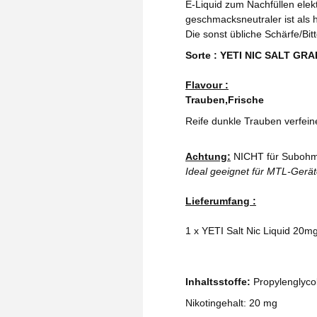
E-Liquid zum Nachfüllen elekt
geschmacksneutraler ist als h
Die sonst übliche Schärfe/Bit
Sorte : YETI NIC SALT GR
Flavour :
Trauben,Frische
Reife dunkle Trauben verfein
Achtung:
NICHT für Subohm
Ideal geeignet für MTL-Gerä
Lieferumfang :
1 x YETI Salt Nic Liquid 20
Inhaltsstoffe:
Propylenglycol
Nikotingehalt: 20 mg