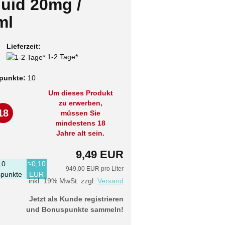
quid 20mg /
ml
Lieferzeit:
1-2 Tage*
punkte:
10
Um dieses Produkt
zu erwerben,
18
müssen Sie
mindestens 18
Jahre alt sein.
9,49 EUR
10
≈0,10
949,00 EUR pro Liter
punkte
EUR
inkl. 19% MwSt. zzgl.
Versand
Jetzt als Kunde registrieren
und Bonuspunkte sammeln!