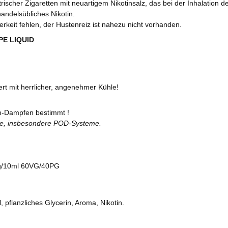
rischer Zigaretten mit neuartigem Nikotinsalz, das bei der Inhalation de
andelsübliches Nikotin.
terkeit fehlen, der Hustenreiz ist nahezu nicht vorhanden.
APE LIQUID
ert mit herrlicher, angenehmer Kühle!
-Dampfen bestimmt !
te, insbesondere POD-Systeme.
mg/10ml 60VG/40PG
, pflanzliches Glycerin, Aroma, Nikotin.