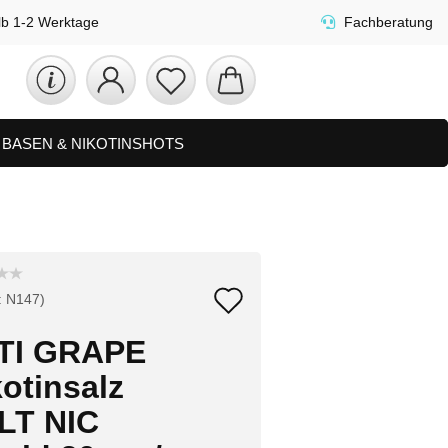
lb 1-2 Werktage
Fachberatung
D BASEN & NIKOTINSHOTS
ETS
ZUBEHÖR, SHISHA & SONSTIGES
FAQ
NEUHEITEN
Auf
:
N147
)
den
TI GRAPE
Merkzettel
otinsalz
LT NIC