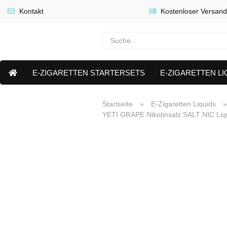
Kontakt
Kostenloser Versand
E-ZIGARETTEN STARTERSETS
E-ZIGARETTEN LI
E-LIQUID CAPS & NIKOTIN PODS
PREMIUM E LIQUIDS 
Startseite
»
E-Zigaretten Liquids
YETI GRAPE Nikotinsalz SALT NIC Liq
AKTUELLE ANGEBOTE