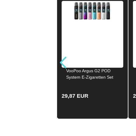
VooPoo Argus G2 POD
System E-Zigaretten Set
1.000 mAh 3.0 ml GLOW-
PINK
29,87 EUR
2