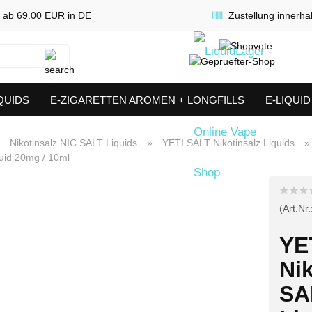
 ab 69.00 EUR in DE
Zustellung innerha
Suche...
QUIDS
E-ZIGARETTEN AROMEN + LONGFILLS
E-LIQUI
SHORTFILLS
VERDAMPFER & COILS
AKKUTRÄGER & S
»
Nikotinsalz NIC SALT Liquids
»
YETI SALT Nikotinsalz Liquids
»
uid 20mg / 10ml
(Art.Nr.
YE
Nik
SA