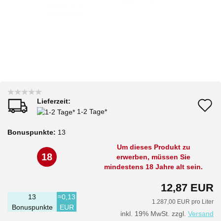
Lieferzeit:
A
1-2 Tage*
d
Bonuspunkte:
13
M
Um dieses Produkt zu
18
erwerben, müssen Sie
mindestens 18 Jahre alt sein.
12,87 EUR
13
≈0,13
1.287,00 EUR pro Liter
Bonuspunkte
EUR
inkl. 19% MwSt. zzgl.
Versand