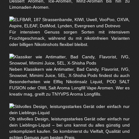
Dessert Aromen, Ice-Aromen, Minz-Aromen bis hin zu
Limonaden-Aromen.
Für intensiven Genuss sorgen Sorten mit intensivem
Fruchtgeschmack, während du mit nikotinfreien Varianten
oder billigen Nikotinshots flexibel bleibst.
Neben Klassikern wie Antimatter, Bad Candy, Flavorist, IVG,
Snowowl, Mimimi Juice, 5EL, X-Shisha Pods findest du auch
Besonderheiten wie Elfliq Nikotinsalz Liquid, POD SALT
FUSION oder OWL Salt Aroma Longfill Vape Aromen. Wer es
kreativ mag, greift zu TNYVPS Aroma Longfills.
Ob stilvolles Design, leistungsstarkes Gerät oder einfach nur
dein Lieblings-Liquid – bei uns kannst du alles günstig und
unkompliziert kaufen. So kombinierst du Vielfalt, Qualität und
echten Genuss zum besten Preis.