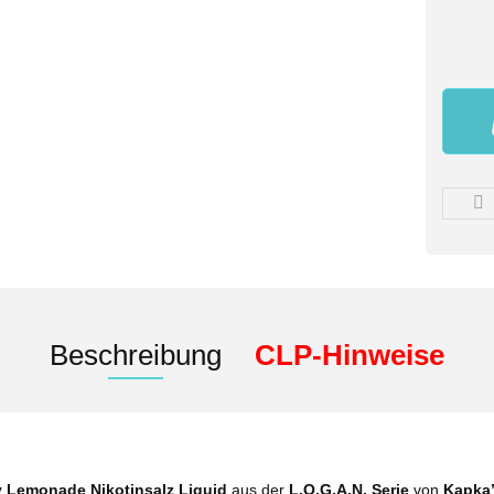
Beschreibung
CLP-Hinweise
y Lemonade Nikotinsalz Liquid
aus der
L.O.G.A.N. Serie
von
Kapka’