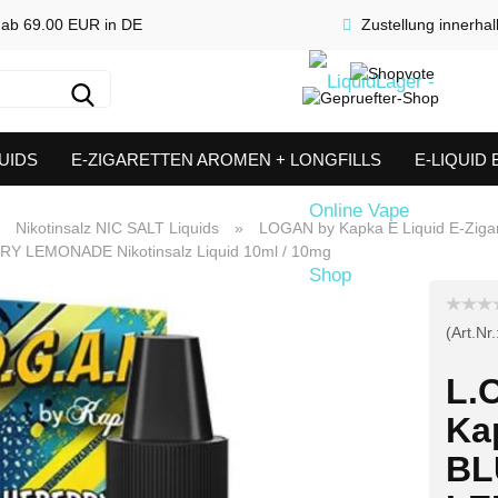
 ab 69.00 EUR in DE
Zustellung innerha
Suche...
UIDS
E-ZIGARETTEN AROMEN + LONGFILLS
E-LIQUID
SHORTFILLS
VERDAMPFER & COILS
AKKUTRÄGER & S
»
Nikotinsalz NIC SALT Liquids
»
LOGAN by Kapka E Liquid E-Zigare
RY LEMONADE Nikotinsalz Liquid 10ml / 10mg
(Art.Nr.
L.
Ka
BL