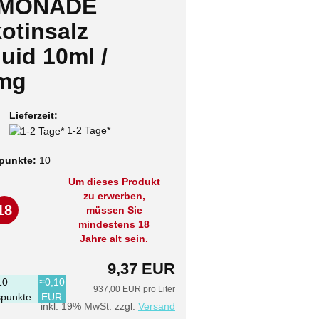
MONADE
otinsalz
uid 10ml /
mg
Lieferzeit:
1-2 Tage*
punkte:
10
Um dieses Produkt
zu erwerben,
18
müssen Sie
mindestens 18
Jahre alt sein.
9,37 EUR
10
≈0,10
937,00 EUR pro Liter
punkte
EUR
inkl. 19% MwSt. zzgl.
Versand