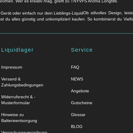
Aromen. Wer es kreativ mag, greift zu TNYVPS Aroma Longfills.
Ob stilvolles Design, lei
nst du alles günstig und unkompliziert kaufen. So kombinierst du Viel
Liquidlager
Service
Impressum
FAQ
Versand &
NEWS
Zahlungsbedingungen
Angebote
Widerrufsrecht & -
Musterformular
Gutscheine
Hinweise zu
Glossar
Batterieentsorgung
BLOG
Verpackungsverordnung