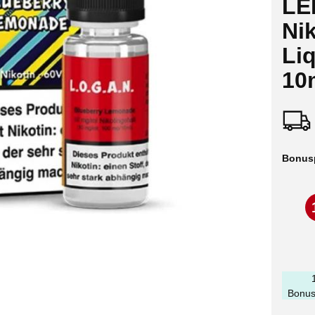
LE
Nik
Liq
10
Bonus
Bonus