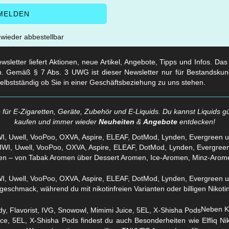
t wieder abbestellbar
sletter liefert Aktionen, neue Artikel, Angebote, Tipps und Infos. Da
. Gemäß § 7 Abs. 3 UWG ist dieser Newsletter nur für Bestandskun
selbstständig ob Sie in einer Geschäftsbeziehung zu uns stehen.
für E-Zigaretten, Geräte, Zubehör und E-Liquids. Du kannst Liquids gü
kaufen und immer wieder
Neuheiten
&
Angebote
entdecken!
WI, Uwell, VooPoo, OXVA, Aspire, ELEAF, DotMod, Lynden, Evergreen 
en – von Tabak Aromen über Dessert Aromen, Ice-Aromen, Minz-Arom
eschmack, während du mit nikotinfreien Varianten oder billigen Nikotins
Neben Kl
ice, 5EL, X-Shisha Pods findest du auch Besonderheiten wie Elfliq 