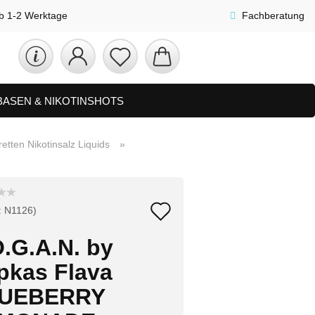
lb 1-2 Werktage
Fachberatung
 BASEN & NIKOTINSHOTS
ETS
ZUBEHÖR, SHISHA & SONSTIGES
tten Nikotinsalz Liquids
»
FAQ
NEUHEITEN
Auf
:
N1126
)
den
O.G.A.N. by
Merkzettel
pkas Flava
UEBERRY