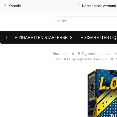
Kontakt
Kostenloser Versand
E-ZIGARETTEN STARTERSETS
E-ZIGARETTEN LIQ
E-LIQUID CAPS & NIKOTIN PODS
PREMIUM E LIQUIDS 
Startseite
»
E-Zigaretten Liquids
L.O.G.A.N. by Kapkas Flava BLUEBER
AKTUELLE ANGEBOTE