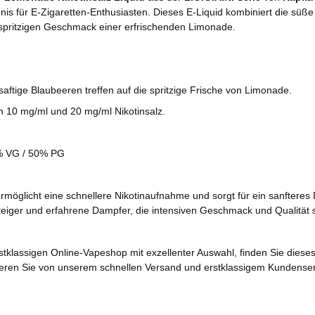
is für E-Zigaretten-Enthusiasten. Dieses E-Liquid kombiniert die süße 
 spritzigen Geschmack einer erfrischenden Limonade.
aftige Blaubeeren treffen auf die spritzige Frische von Limonade.
in 10 mg/ml und 20 mg/ml Nikotinsalz.
 VG / 50% PG
rmöglicht eine schnellere Nikotinaufnahme und sorgt für ein sanftere
steiger und erfahrene Dampfer, die intensiven Geschmack und Qualität 
stklassigen Online-Vapeshop mit exzellenter Auswahl, finden Sie dieses
tieren Sie von unserem schnellen Versand und erstklassigem Kundenser