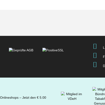
L
F
D
 Onlineshops – Jetzt den € 5.00