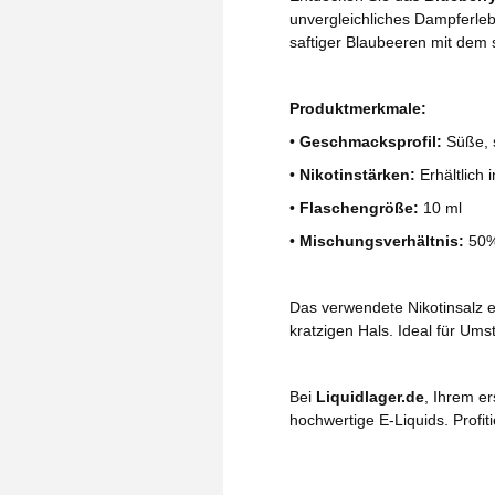
unvergleichliches Dampferlebn
saftiger Blaubeeren mit dem
Produktmerkmale:
•
Geschmacksprofil:
Süße, s
•
Nikotinstärken:
Erhältlich 
•
Flaschengröße:
10 ml
•
Mischungsverhältnis:
50%
Das verwendete Nikotinsalz e
kratzigen Hals. Ideal für Um
Bei
Liquidlager.de
, Ihrem er
hochwertige E-Liquids. Profi