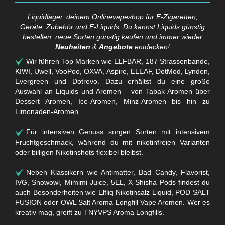
Liquidlager, deinem Onlinevapeshop für E-Zigaretten,
Geräte, Zubehör und E-Liquids. Du kannst Liquids günstig
bestellen, neue Sorten günstig kaufen und immer wieder
Neuheiten
&
Angebote
entdecken!
Wir führen Top Marken wie ELFBAR, 187 Strassenbande,
KIWI, Uwell, VooPoo, OXVA, Aspire, ELEAF, DotMod, Lynden,
Evergreen und Dotrevo. Dazu erhältst du eine große
Auswahl an Liquids und Aromen – von Tabak Aromen über
Dessert Aromen, Ice-Aromen, Minz-Aromen bis hin zu
Limonaden-Aromen.
Für intensiven Genuss sorgen Sorten mit intensivem
Fruchtgeschmack, während du mit nikotinfreien Varianten
oder billigen Nikotinshots flexibel bleibst.
Neben Klassikern wie Antimatter, Bad Candy, Flavorist,
IVG, Snowowl, Mimimi Juice, 5EL, X-Shisha Pods findest du
auch Besonderheiten wie Elfliq Nikotinsalz Liquid, POD SALT
FUSION oder OWL Salt Aroma Longfill Vape Aromen. Wer es
kreativ mag, greift zu TNYVPS Aroma Longfills.