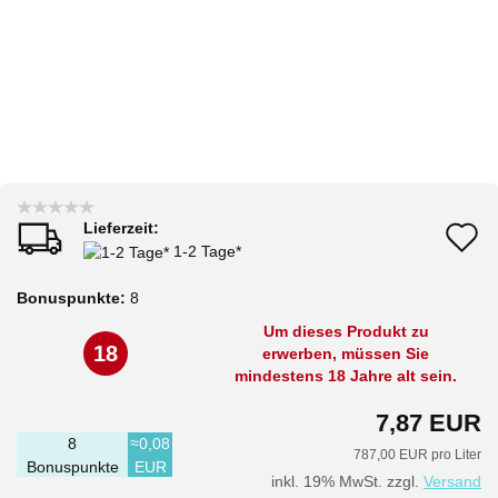
Lieferzeit:
A
1-2 Tage*
d
Bonuspunkte:
8
M
Um dieses Produkt zu
18
erwerben, müssen Sie
mindestens 18 Jahre alt sein.
7,87 EUR
8
≈0,08
787,00 EUR pro Liter
Bonuspunkte
EUR
inkl. 19% MwSt. zzgl.
Versand