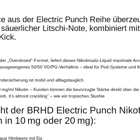
 aus der Electric Punch Reihe überzeug
 säuerlicher Litschi‑Note, kombiniert mi
Kick.
 der „Overdosed“-Formel, liefert dieses Nikotinsalz‑Liquid maximale Aro
n ausgewogenes 50/50 VG/PG‑Verhältnis – ideal für Pod‑Systeme und 
dersicherung ist mobil und alltagstauglich.
0 mg/ml Nikotin – Kunden können die bevorzugte Stärke direkt über die 
esh, it’s almost crackling“ – wie ein tropisches Slushie
.
ht der BRHD Electric Punch Niko
en in 10 mg oder 20 mg):
blaue Himbeere mit Eis