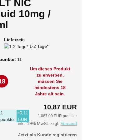
LT NIC
quid 10mg /
ml
Lieferzeit:
1-2 Tage*
punkte:
11
Um dieses Produkt
zu erwerben,
18
müssen Sie
mindestens 18
Jahre alt sein.
10,87 EUR
11
≈0,11
1.087,00 EUR pro Liter
punkte
EUR
inkl. 19% MwSt. zzgl.
Versand
Jetzt als Kunde registrieren