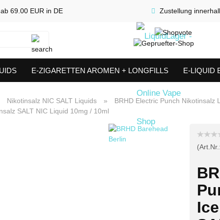
 ab 69.00 EUR in DE
Zustellung innerha
Suche...
UIDS
E-ZIGARETTEN AROMEN + LONGFILLS
E-LIQUID
SHORTFILLS
VERDAMPFER & COILS
AKKUTRÄGER & S
»
Nikotinsalz NIC SALT Liquids
»
BRHD Electric Punch Nikotinsalz L
insalz SALT NIC Liquid 10mg / 10ml
(Art.Nr.
BR
Pu
Ice