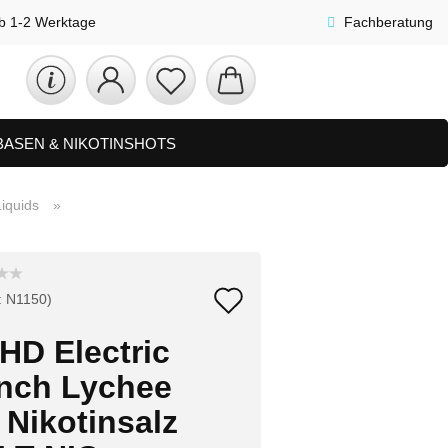
lb 1-2 Werktage
Fachberatung
 BASEN & NIKOTINSHOTS
ETS
ZUBEHÖR, SHISHA & SONSTIGES
iquids
»
FAQ
NEUHEITEN
Auf
:
N1150
)
den
HD Electric
Merkzettel
nch Lychee
 Nikotinsalz