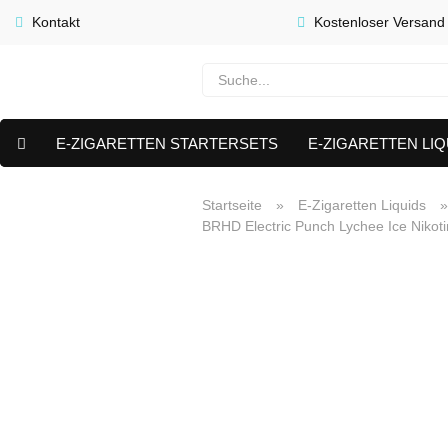
Kontakt
Kostenloser Versand
E-ZIGARETTEN STARTERSETS
E-ZIGARETTEN LIQ
E-LIQUID CAPS & NIKOTIN PODS
PREMIUM E LIQUIDS 
Startseite
»
E-Zigaretten Liquids
BRHD Electric Punch Lychee Ice Nikot
AKTUELLE ANGEBOTE