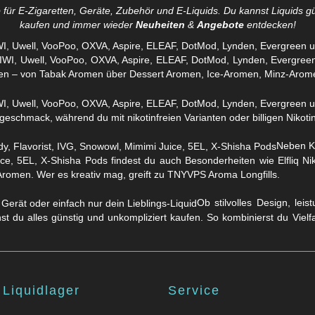
für E-Zigaretten, Geräte, Zubehör und E-Liquids. Du kannst Liquids gü
kaufen und immer wieder
Neuheiten
&
Angebote
entdecken!
WI, Uwell, VooPoo, OXVA, Aspire, ELEAF, DotMod, Lynden, Evergreen 
en – von Tabak Aromen über Dessert Aromen, Ice-Aromen, Minz-Arom
eschmack, während du mit nikotinfreien Varianten oder billigen Nikotins
Neben Kl
ice, 5EL, X-Shisha Pods findest du auch Besonderheiten wie Elfliq 
Aromen. Wer es kreativ mag, greift zu TNYVPS Aroma Longfills.
Ob stilvolles Design, lei
nst du alles günstig und unkompliziert kaufen. So kombinierst du Viel
Liquidlager
Service