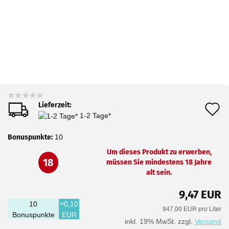
Lieferzeit:
A
1-2 Tage*
d
Bonuspunkte:
10
M
Um dieses Produkt zu erwerben,
18
müssen Sie mindestens 18 Jahre
alt sein.
9,47 EUR
10
≈0,10
947,00 EUR pro Liter
Bonuspunkte
EUR
inkl. 19% MwSt. zzgl.
Versand