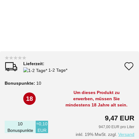
Lieferzeit:
A
1-2 Tage*
d
Bonuspunkte:
10
M
Um dieses Produkt zu
18
erwerben, müssen Sie
mindestens 18 Jahre alt sein.
9,47 EUR
10
≈0,10
947,00 EUR pro Liter
Bonuspunkte
EUR
inkl. 19% MwSt. zzgl.
Versand