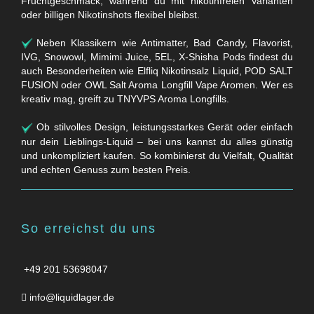
Fruchtgeschmack, während du mit nikotinfreien Varianten
oder billigen Nikotinshots flexibel bleibst.
Neben Klassikern wie Antimatter, Bad Candy, Flavorist,
IVG, Snowowl, Mimimi Juice, 5EL, X-Shisha Pods findest du
auch Besonderheiten wie Elfliq Nikotinsalz Liquid, POD SALT
FUSION oder OWL Salt Aroma Longfill Vape Aromen. Wer es
kreativ mag, greift zu TNYVPS Aroma Longfills.
Ob stilvolles Design, leistungsstarkes Gerät oder einfach
nur dein Lieblings-Liquid – bei uns kannst du alles günstig
und unkompliziert kaufen. So kombinierst du Vielfalt, Qualität
und echten Genuss zum besten Preis.
So erreichst du uns
+49 201 53698047
info@liquidlager.de