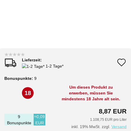
Lieferzeit:
A
1-2 Tage*
d
Bonuspunkte:
9
M
Um dieses Produkt zu
18
erwerben, müssen Sie
mindestens 18 Jahre alt sein.
8,87 EUR
9
≈0,09
1.108,75 EUR pro Liter
Bonuspunkte
EUR
inkl. 19% MwSt. zzgl.
Versand