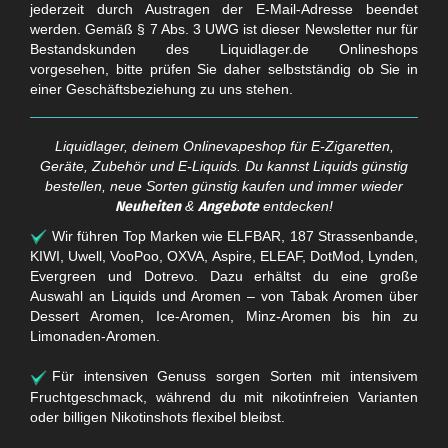
jederzeit durch Austragen der E-Mail-Adresse beendet
werden. Gemäß § 7 Abs. 3 UWG ist dieser Newsletter nur für
Bestandskunden des Liquidlager.de Onlineshops
vorgesehen, bitte prüfen Sie daher selbstständig ob Sie in
einer Geschäftsbeziehung zu uns stehen.
Liquidlager, deinem Onlinevapeshop für E-Zigaretten,
Geräte, Zubehör und E-Liquids. Du kannst Liquids günstig
bestellen, neue Sorten günstig kaufen und immer wieder
Neuheiten
&
Angebote
entdecken!
Wir führen Top Marken wie ELFBAR, 187 Strassenbande,
KIWI, Uwell, VooPoo, OXVA, Aspire, ELEAF, DotMod, Lynden,
Evergreen und Dotrevo. Dazu erhältst du eine große
Auswahl an Liquids und Aromen – von Tabak Aromen über
Dessert Aromen, Ice-Aromen, Minz-Aromen bis hin zu
Limonaden-Aromen.
Für intensiven Genuss sorgen Sorten mit intensivem
Fruchtgeschmack, während du mit nikotinfreien Varianten
oder billigen Nikotinshots flexibel bleibst.