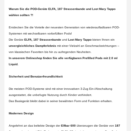
Warum Sie die POD-Geräte ELFA, 187 Strassenbande und Lost Mary Tappo
wählen sollten ?!
Entdecken Sie die Vorteile der neuesten Generation von wiederaufladbaren POD-
Systemen mit wechselbaren vorbefüllten Pods!
Die Geräte
ELFA, 187 Strassenbande
und
Lost Mary Tappo
bieten Ihnen ein
unvergleichliches Dampferlebnis
mit einer Vielzahl an Geschmacksrichtungen –
von klassischen Favoriten bis hin zu aufregenden Neuheiten.
In unserem Onlineshop finden Sie alle verfügbaren Prefilled Pods mit 2.0 ml
Liquid.
Sicherheit und Benutzerfreundlichkeit
Die meisten POD-Systeme sind mit einer innovativen 3-Zug Ein-/Abschaltung
ausgestattet, die unbefugte Nutzung durch Kinder verhindert.
Das Basisgerät bleibt dabei in seiner bewährten Form und Funktion erhalten.
Modernes Design
Angelehnt an das beliebte Design der
Elfbar 600
überzeugen die Geräte von
187