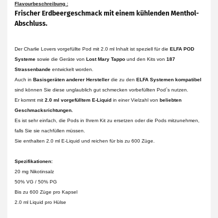
Flavourbeschreibung :
Frischer Erdbeergeschmack mit einem kühlenden Menthol-
Abschluss.
Der Charlie Lovers vorgefüllte Pod mit 2.0 ml Inhalt ist speziell für die
ELFA POD
Systeme
sowie die Geräte von
Lost Mary Tappo
und den Kits von
187
Strassenbande
entwickelt worden.
Auch in
Basisgeräten anderer Hersteller
die zu den
ELFA Systemen kompatibel
sind können Sie diese unglaublich gut schmecken vorbefüllten Pod`s nutzen.
Er kommt mit
2.0 ml vorgefülltem E-Liquid
in einer Vielzahl von
beliebten
Geschmacksrichtungen.
Es ist sehr einfach, die Pods in Ihrem Kit zu ersetzen oder die Pods mitzunehmen,
falls Sie sie nachfüllen müssen.
Sie enthalten 2.0 ml E-Liquid und reichen für bis zu 600 Züge.
Spezifikationen:
20 mg Nikotinsalz
50% VG / 50% PG
Bis zu 600 Züge pro Kapsel
2.0 ml Liquid pro Hülse