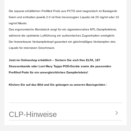
Die separat erhältlichen Prefilled Pods aus PCTG sind magnetisch im Basisgerät
fixiert und enthalten jeweils 2.0 ml Ihrer bevorzugten Liquids mit 20 mg/ml oder 10
mg/ml Nikotin.
Das ergonomische Mundstück sorgt für ein zigarettennahes MTL-Dampferlebnis,
während die optimierte Luftführung ein authentisches Zugverhalten ermöglicht.
Der festverbaute Verdampferkopf garantiert ein gleichmäßiges Verdampfen des
Liquids für intensiven Geschmack.
Jetzt im Onlineshop erhältlich – Sichern Sie sich Ihre ELFA, 187
Strassenbande oder Lost Mary Tappo POD-Geräte sowie die passenden
Prefilled Pods für ein unvergleichliches Dampferlebnis!
Klicken Sie auf das Bild und Sie gelangen zu unseren Basisgeräten :
CLP-Hinweise