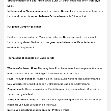
Strassenbande
und
Elfa Turbo
sowie
ELFA CP
durch ihren modernen
Pen-Style
Look.
Mit
kompakten Abmessungen
und
geringem Gewicht
liegen sie angenehm in der
Hand und ziehen in
verschiedenen Farbvarianten
alle Blicke auf sich.
Für jeden Dampfer geeignet
Egal, ob Sie ein erfahrener Vaping-Fan oder ein
Umsteiger
sind – die einfache
Handhabung dieser Geräte und das
geschmacksintensive Dampferlebnis
werden Sie begeistern!
Technische Highlights der Basisgeräte
Wiederaufladbarer Akku:
Der integrierte Akku bietet eine hervorragende Ausdauer
und lässt sich über den USB Typ-C Anschluss schnell aufladen.
Pass-Through-Funktion:
Nutzen Sie Ihr Gerät auch während des Ladevorgangs.
LED-Anzeige:
Informiert über den Betriebsstatus und den Ladevorgang.
Zugautomatik:
Keine komplizierten Einstellungen nötig – einfach am Mundstück
ziehen und genießen!
3-Zug Ein-/Abschaltung:
Schalten Sie das System bequem durch drei kurze Züge
innerhalb von zwei Sekunden ein oder aus.
Intensives Geschmackserlebnis mit Prefilled Pods