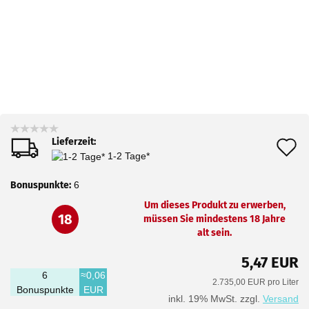
Lieferzeit:
A
1-2 Tage*
d
Bonuspunkte:
6
M
Um dieses Produkt zu erwerben,
18
müssen Sie mindestens 18 Jahre
alt sein.
5,47 EUR
6
≈0,06
2.735,00 EUR pro Liter
Bonuspunkte
EUR
inkl. 19% MwSt. zzgl.
Versand