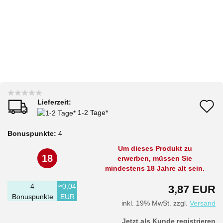
Lieferzeit:
A
1-2 Tage*
d
Bonuspunkte:
4
M
Um dieses Produkt zu
18
erwerben, müssen Sie
mindestens 18 Jahre alt sein.
4
≈0,04
3,87 EUR
Bonuspunkte
EUR
inkl. 19% MwSt. zzgl.
Versand
Jetzt als Kunde registrieren