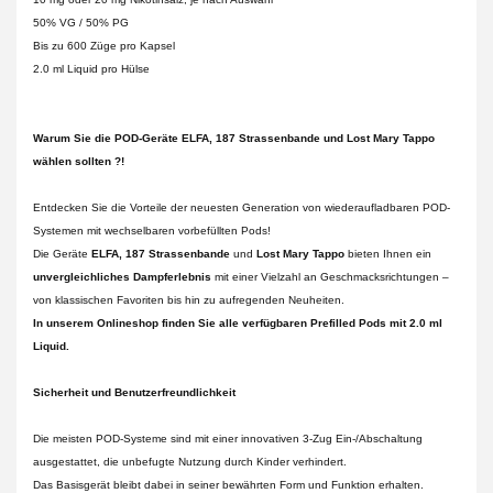
50% VG / 50% PG
Bis zu 600 Züge pro Kapsel
2.0 ml Liquid pro Hülse
Warum Sie die POD-Geräte ELFA, 187 Strassenbande und Lost Mary Tappo
wählen sollten ?!
Entdecken Sie die Vorteile der neuesten Generation von wiederaufladbaren POD-
Systemen mit wechselbaren vorbefüllten Pods!
Die Geräte
ELFA, 187 Strassenbande
und
Lost Mary Tappo
bieten Ihnen ein
unvergleichliches Dampferlebnis
mit einer Vielzahl an Geschmacksrichtungen –
von klassischen Favoriten bis hin zu aufregenden Neuheiten.
In unserem Onlineshop finden Sie alle verfügbaren Prefilled Pods mit 2.0 ml
Liquid.
Sicherheit und Benutzerfreundlichkeit
Die meisten POD-Systeme sind mit einer innovativen 3-Zug Ein-/Abschaltung
ausgestattet, die unbefugte Nutzung durch Kinder verhindert.
Das Basisgerät bleibt dabei in seiner bewährten Form und Funktion erhalten.