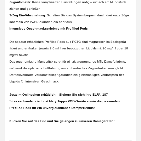
Zugautomatik:
Keine komplizierten Einstellungen nötig – einfach am Mundstück
ziehen und genießen!
3-Zug Ein-/Abschaltung:
Schalten Sie das System bequem durch drei kurze Züge
innerhalb von zwei Sekunden ein oder aus.
Intensives Geschmackserlebnis mit Prefilled Pods
Die separat erhältlichen Prefilled Pods aus PCTG sind magnetisch im Basisgerät
fixiert und enthalten jeweils 2.0 ml Ihrer bevorzugten Liquids mit 20 mg/ml oder 10
mg/ml Nikotin.
Das ergonomische Mundstück sorgt für ein zigarettennahes MTL-Dampferlebnis,
während die optimierte Luftführung ein authentisches Zugverhalten ermöglicht.
Der festverbaute Verdampferkopf garantiert ein gleichmäßiges Verdampfen des
Liquids für intensiven Geschmack.
Jetzt im Onlineshop erhältlich – Sichern Sie sich Ihre ELFA, 187
Strassenbande oder Lost Mary Tappo POD-Geräte sowie die passenden
Prefilled Pods für ein unvergleichliches Dampferlebnis!
Klicken Sie auf das Bild und Sie gelangen zu unseren Basisgeräten :