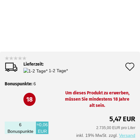
Lieferzeit:
A
1-2 Tage*
d
Bonuspunkte:
6
M
Um dieses Produkt zu erwerben,
18
müssen Sie mindestens 18 Jahre
alt sein.
5,47 EUR
6
≈0,06
2.735,00 EUR pro Liter
Bonuspunkte
EUR
inkl. 19% MwSt. zzgl.
Versand