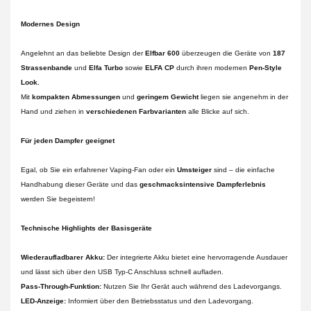
Modernes Design
Angelehnt an das beliebte Design der
Elfbar 600
überzeugen die Geräte von
187
Strassenbande
und
Elfa Turbo
sowie
ELFA CP
durch ihren modernen
Pen-Style
Look.
Mit
kompakten Abmessungen
und
geringem Gewicht
liegen sie angenehm in der
Hand und ziehen in
verschiedenen Farbvarianten
alle Blicke auf sich.
Für jeden Dampfer geeignet
Egal, ob Sie ein erfahrener Vaping-Fan oder ein
Umsteiger
sind – die einfache
Handhabung dieser Geräte und das
geschmacksintensive Dampferlebnis
werden Sie begeistern!
Technische Highlights der Basisgeräte
Wiederaufladbarer Akku:
Der integrierte Akku bietet eine hervorragende Ausdauer
und lässt sich über den USB Typ-C Anschluss schnell aufladen.
Pass-Through-Funktion:
Nutzen Sie Ihr Gerät auch während des Ladevorgangs.
LED-Anzeige:
Informiert über den Betriebsstatus und den Ladevorgang.