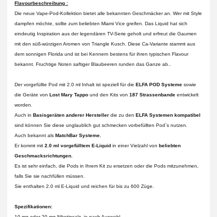
Flavourbeschreibung :
Die neue Vape-Pod-Kollektion bietet alle bekannten Geschmäcker an. Wer mit Style
dampfen möchte, sollte zum beliebten Miami Vice greifen. Das Liquid hat sich
eindeutig Inspiration aus der legendären TV-Serie geholt und erfreut die Gaumen
mit den süß-würzigen Aromen von Triangle Kusch. Diese Ca-Variante stammt aus
dem sonnigen Florida und ist bei Kennern bestens für ihren typischen Flavour
bekannt. Fruchtige Noten saftiger Blaubeeren runden das Ganze ab..
Der vorgefüllte Pod mit 2.0 ml Inhalt ist speziell für die
ELFA POD Systeme
sowie
die Geräte von
Lost Mary Tappo
und den Kits von
187 Strassenbande
entwickelt
worden.
Auch in
Basisgeräten anderer Hersteller
die zu den
ELFA Systemen kompatibel
sind können Sie diese unglaublich gut schmecken vorbefüllten Pod`s nutzen.
Auch bekannt als
MatchBar Systeme.
Er kommt mit
2.0 ml vorgefülltem E-Liquid
in einer Vielzahl von
beliebten
Geschmacksrichtungen.
Es ist sehr einfach, die Pods in Ihrem Kit zu ersetzen oder die Pods mitzunehmen,
falls Sie sie nachfüllen müssen.
Sie enthalten 2.0 ml E-Liquid und reichen für bis zu 600 Züge.
Spezifikationen:
10 mg oder 20 mg Nikotinsalz, je nach Auswahl