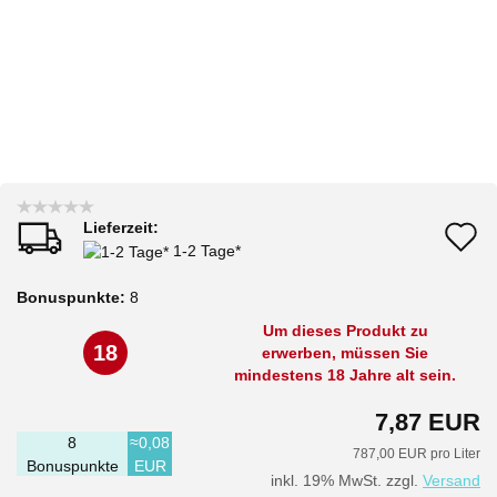
Lieferzeit:
A
1-2 Tage*
d
Bonuspunkte:
8
M
Um dieses Produkt zu
18
erwerben, müssen Sie
mindestens 18 Jahre alt sein.
7,87 EUR
8
≈0,08
787,00 EUR pro Liter
Bonuspunkte
EUR
inkl. 19% MwSt. zzgl.
Versand