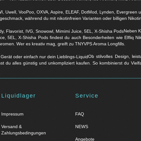
eschmack, während du mit nikotinfreien Varianten oder billigen Nikotins
Neben Kl
ice, 5EL, X-Shisha Pods findest du auch Besonderheiten wie Elfliq 
Aromen. Wer es kreativ mag, greift zu TNYVPS Aroma Longfills.
Ob stilvolles Design, lei
nst du alles günstig und unkompliziert kaufen. So kombinierst du Viel
Liquidlager
Service
Impressum
FAQ
Versand &
NEWS
Zahlungsbedingungen
Angebote