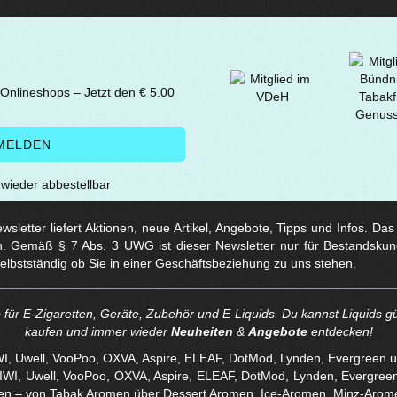
 Onlineshops – Jetzt den € 5.00
t wieder abbestellbar
sletter liefert Aktionen, neue Artikel, Angebote, Tipps und Infos. Da
. Gemäß § 7 Abs. 3 UWG ist dieser Newsletter nur für Bestandskun
selbstständig ob Sie in einer Geschäftsbeziehung zu uns stehen.
für E-Zigaretten, Geräte, Zubehör und E-Liquids. Du kannst Liquids gü
kaufen und immer wieder
Neuheiten
&
Angebote
entdecken!
WI, Uwell, VooPoo, OXVA, Aspire, ELEAF, DotMod, Lynden, Evergreen 
en – von Tabak Aromen über Dessert Aromen, Ice-Aromen, Minz-Arom