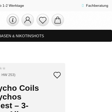
lb 1-2 Werktage
Fachberatung
 BASEN & NIKOTINSHOTS
ETS
ZUBEHÖR, SHISHA & SONSTIGES
FAQ
NEUHEITEN
Auf
:
HW 253
)
den
ycho Coils
Merkzettel
ychos
est – 3-