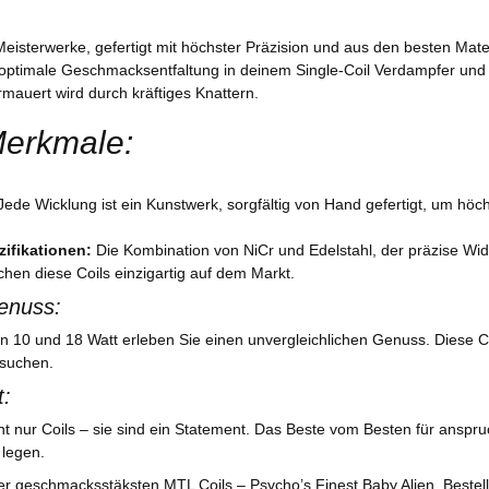
eisterwerke, gefertigt mit höchster Präzision und aus den besten Mate
e optimale Geschmacksentfaltung in deinem Single-Coil Verdampfer un
mauert wird durch kräftiges Knattern.
Merkmale:
ede Wicklung ist ein Kunstwerk, sorgfältig von Hand gefertigt, um höch
zifikationen:
Die Kombination von NiCr und Edelstahl, der präzise Wi
en diese Coils einzigartig auf dem Markt.
enuss:
 10 und 18 Watt erleben Sie einen unvergleichlichen Genuss. Diese Coi
 suchen.
t:
ht nur Coils – sie sind ein Statement. Das Beste vom Besten für anspru
 legen.
er geschmacksstäksten MTL Coils – Psycho’s Finest Baby Alien. Bestell