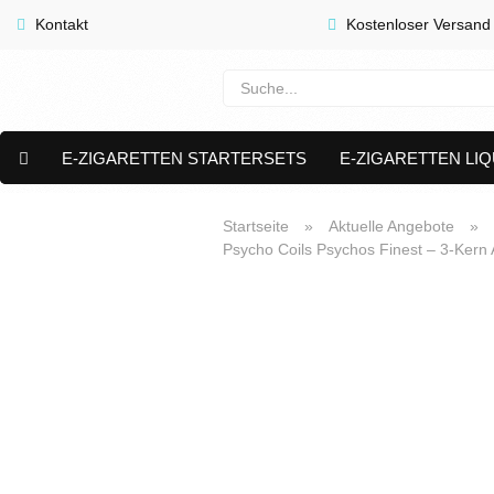
Kontakt
Kostenloser Versand
E-ZIGARETTEN STARTERSETS
E-ZIGARETTEN LIQ
E-LIQUID CAPS & NIKOTIN PODS
PREMIUM E LIQUIDS 
Startseite
»
Aktuelle Angebote
»
Psycho Coils Psychos Finest – 3-Kern
AKTUELLE ANGEBOTE