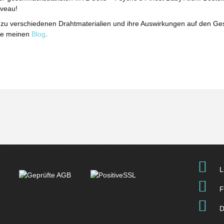
veau!
en zu verschiedenen Drahtmaterialien und ihre Auswirkungen auf den G
he meinen
Blog
.
L
F
D