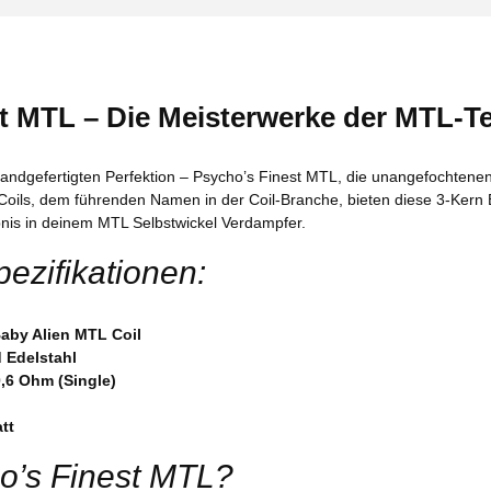
t MTL – Die Meisterwerke der MTL-T
handgefertigten Perfektion – Psycho’s Finest MTL, die unangefochten
 Coils, dem führenden Namen in der Coil-Branche, bieten diese 3-Kern B
nis in deinem MTL Selbstwickel Verdampfer.
ezifikationen:
aby Alien MTL Coil
 Edelstahl
0,6 Ohm (Single)
tt
’s Finest MTL?