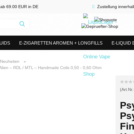
 ab 69.00 EUR in DE
Zustellung innerha
Suche...
UIDS
E-ZIGARETTEN AROMEN + LONGFILLS
E-LIQUID
SHORTFILLS
VERDAMPFER & COILS
AKKUTRÄGER & S
Neuheiten
»
 Alien – RDL / MTL – Handmade Coils 0,50 - 0,60 Ohm
(Art.Nr.
Ps
Ps
Fin