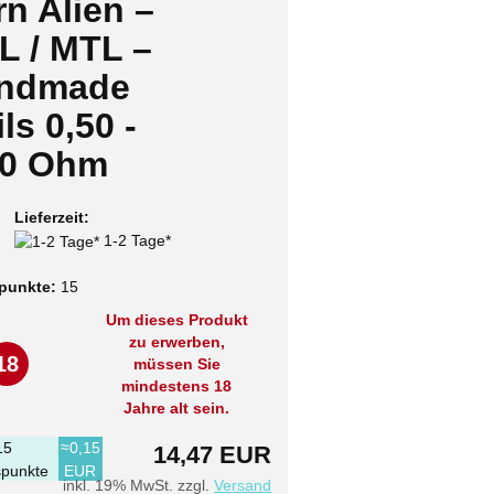
n Alien –
L / MTL –
ndmade
ls 0,50 -
60 Ohm
Lieferzeit:
1-2 Tage*
punkte:
15
Um dieses Produkt
zu erwerben,
18
müssen Sie
mindestens 18
Jahre alt sein.
15
≈0,15
14,47 EUR
punkte
EUR
inkl. 19% MwSt. zzgl.
Versand