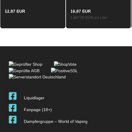
Ersatz Verdampferköpfe
10ml / 120ml
0.80 Ohm
12,87 EUR
16,87 EUR
1.687,00 EUR pro Liter
Liquidlager
Fanpage (18+)
Dampfergruppe – World of Vaping