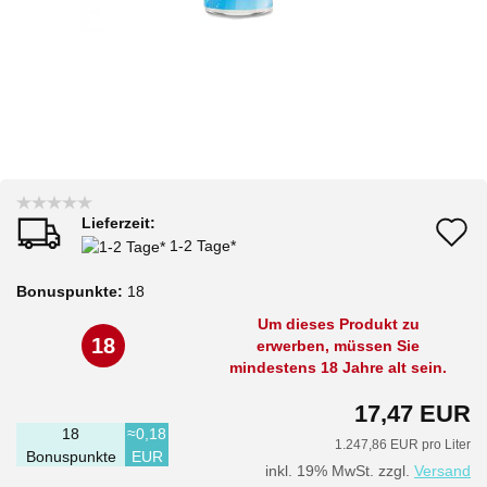
Lieferzeit:
A
1-2 Tage*
d
Bonuspunkte:
18
M
Um dieses Produkt zu
18
erwerben, müssen Sie
mindestens 18 Jahre alt sein.
17,47 EUR
18
≈0,18
1.247,86 EUR pro Liter
Bonuspunkte
EUR
inkl. 19% MwSt. zzgl.
Versand