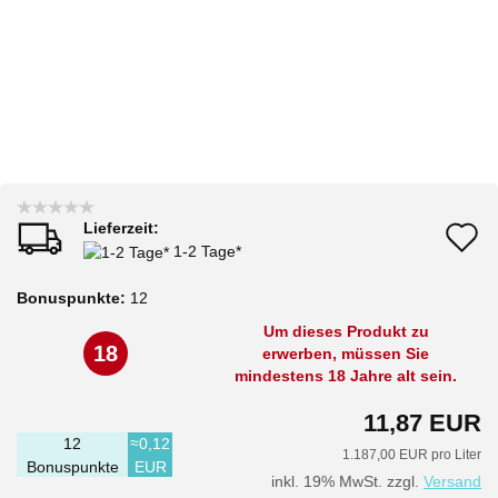
Lieferzeit:
A
1-2 Tage*
d
Bonuspunkte:
12
M
Um dieses Produkt zu
18
erwerben, müssen Sie
mindestens 18 Jahre alt sein.
11,87 EUR
12
≈0,12
1.187,00 EUR pro Liter
Bonuspunkte
EUR
inkl. 19% MwSt. zzgl.
Versand