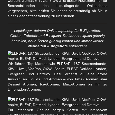
werden. Gemäß § 7 Abs. 3 UWG ist dieser Newsletter nur für
Bestandskunden des Liquidlager.de Onlineshops
vorgesehen, bitte prüfen Sie daher selbstständig ob Sie in
einer Geschäftsbeziehung zu uns stehen.
Liquidlager, deinem Onlinevapeshop für E-Zigaretten,
Geräte, Zubehör und E-Liquids. Du kannst Liquids günstig
bestellen, neue Sorten günstig kaufen und immer wieder
Neuheiten
&
Angebote
entdecken!
Wir führen Top Marken wie ELFBAR, 187 Strassenbande,
KIWI, Uwell, VooPoo, OXVA, Aspire, ELEAF, DotMod, Lynden,
Evergreen und Dotrevo. Dazu erhältst du eine große
Auswahl an Liquids und Aromen – von Tabak Aromen über
Dessert Aromen, Ice-Aromen, Minz-Aromen bis hin zu
Limonaden-Aromen.
Für intensiven Genuss sorgen Sorten mit intensivem