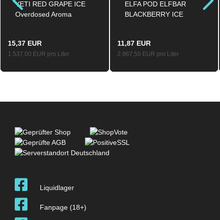
YETI RED GRAPE ICE
ELFA POD ELFBAR
Overdosed Aroma
BLACKBERRY ICE
Longfill 10ml / 120ml
Prefilled Pod 2-er Set
2.0ml / 20mg
15,37 EUR
11,87 EUR
1.537,00 EUR pro Liter
2.967,50 EUR pro Liter
Liquidlager
Fanpage (18+)