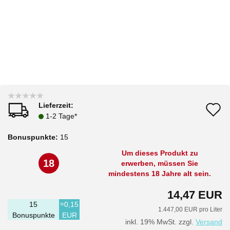
Lieferzeit:
A
1-2 Tage*
d
Bonuspunkte:
15
M
Um dieses Produkt zu
18
erwerben, müssen Sie
mindestens 18 Jahre alt sein.
14,47 EUR
15
≈0,15
1.447,00 EUR pro Liter
Bonuspunkte
EUR
inkl. 19% MwSt. zzgl.
Versand