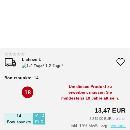
Lieferzeit:
A
1-2 Tage*
d
Bonuspunkte:
14
M
Um dieses Produkt zu
18
erwerben, müssen Sie
mindestens 18 Jahre alt sein.
13,47 EUR
14
≈0,14
2.245,00 EUR pro Liter
Bonuspunkte
EUR
inkl. 19% MwSt. zzgl.
Versand