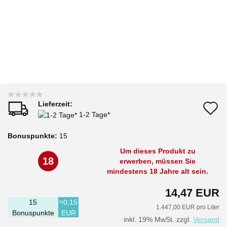
Lieferzeit:
A
1-2 Tage*
d
Bonuspunkte:
15
M
Um dieses Produkt zu
18
erwerben, müssen Sie
mindestens 18 Jahre alt sein.
14,47 EUR
15
≈0,15
1.447,00 EUR pro Liter
Bonuspunkte
EUR
inkl. 19% MwSt. zzgl.
Versand