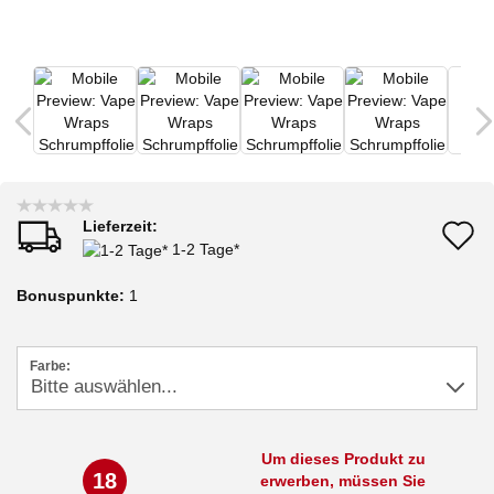
Lieferzeit:
A
1-2 Tage*
d
Bonuspunkte:
1
M
Farbe:
Um dieses Produkt zu
18
erwerben, müssen Sie