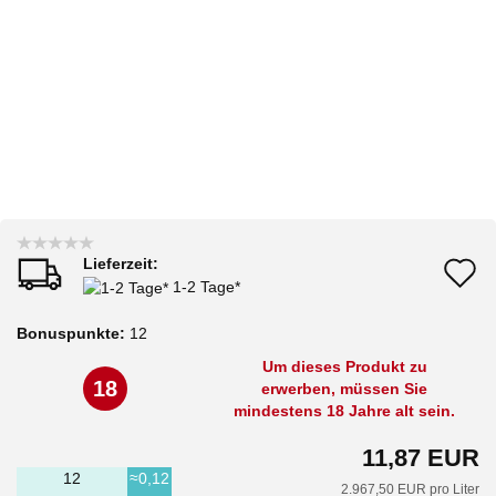
Lieferzeit:
A
1-2 Tage*
d
Bonuspunkte:
12
M
Um dieses Produkt zu
18
erwerben, müssen Sie
mindestens 18 Jahre alt sein.
11,87 EUR
12
≈0,12
2.967,50 EUR pro Liter