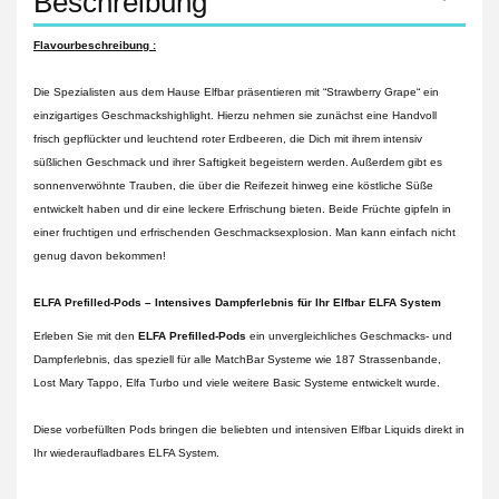
Beschreibung
Flavourbeschreibung :
Die Spezialisten aus dem Hause Elfbar präsentieren mit “Strawberry Grape“ ein
einzigartiges Geschmackshighlight. Hierzu nehmen sie zunächst eine Handvoll
frisch gepflückter und leuchtend roter Erdbeeren, die Dich mit ihrem intensiv
süßlichen Geschmack und ihrer Saftigkeit begeistern werden. Außerdem gibt es
sonnenverwöhnte Trauben, die über die Reifezeit hinweg eine köstliche Süße
entwickelt haben und dir eine leckere Erfrischung bieten. Beide Früchte gipfeln in
einer fruchtigen und erfrischenden Geschmacksexplosion. Man kann einfach nicht
genug davon bekommen!
ELFA Prefilled-Pods – Intensives Dampferlebnis für Ihr Elfbar ELFA System
Erleben Sie mit den
ELFA Prefilled-Pods
ein unvergleichliches Geschmacks- und
Dampferlebnis, das speziell für alle MatchBar Systeme wie 187 Strassenbande,
Lost Mary Tappo, Elfa Turbo und viele weitere Basic Systeme entwickelt wurde.
Diese vorbefüllten Pods bringen die beliebten und intensiven Elfbar Liquids direkt in
Ihr wiederaufladbares ELFA System.