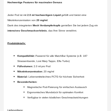
Hochwertige Features für maximalen Genuss
Jeder Pod ist mit
2.0 ml hochwertigem Liquid
gefüllt und bietet eine
Nikotinkonzentration von
20 mg/ml
.
Dank des integrierten
Mesh Verdampferkopfs
genießen Sie bei jedem Zug ein
intensives Geschmackserlebnis
, das Ihre Sinne verwöhnt.
Produktdetails:
Kompatibilität:
Passend für alle MatchBar Systeme (z.B. 187
Strassenbande, Lost Mary Tappo, Elfa Turbo)
Füllvolumen:
2.0 ml pro Pod
Nikotinkonzentration:
20 mg/ml
Material:
Lebensmittelechtes PCTG für höchste Sicherheit
Besonderheiten:
Magnetische Pod-Fixierung für einfachen Austausch
Ergonomisches Mundstück für optimalen Komfort
Verfügbar in vielen köstlichen Geschmacksrichtungen
Lieferumfang: