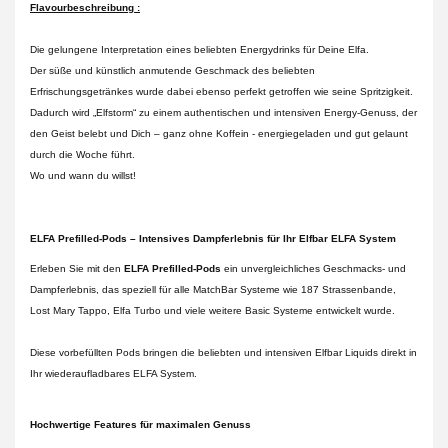
Flavourbeschreibung :
Die gelungene Interpretation eines beliebten Energydrinks für Deine Elfa.
Der süße und künstlich anmutende Geschmack des beliebten
Erfrischungsgetränkes wurde dabei ebenso perfekt getroffen wie seine Spritzigkeit.
Dadurch wird „Elfstorm“ zu einem authentischen und intensiven Energy-Genuss, der
den Geist belebt und Dich – ganz ohne Koffein - energiegeladen und gut gelaunt
durch die Woche führt.
Wo und wann du willst!
ELFA Prefilled-Pods – Intensives Dampferlebnis für Ihr Elfbar ELFA System
Erleben Sie mit den
ELFA Prefilled-Pods
ein unvergleichliches Geschmacks- und
Dampferlebnis, das speziell für alle MatchBar Systeme wie 187 Strassenbande,
Lost Mary Tappo, Elfa Turbo und viele weitere Basic Systeme entwickelt wurde.
Diese vorbefüllten Pods bringen die beliebten und intensiven Elfbar Liquids direkt in
Ihr wiederaufladbares ELFA System.
Hochwertige Features für maximalen Genuss