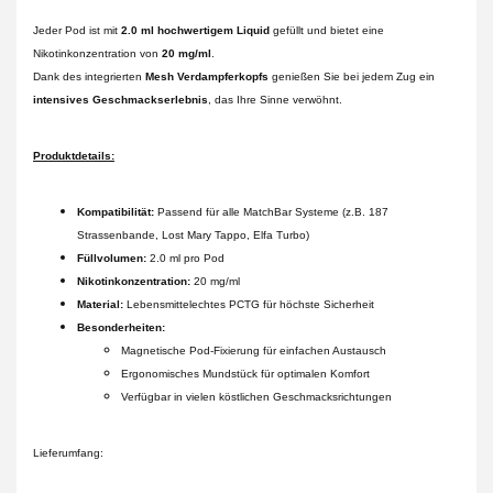
Jeder Pod ist mit
2.0 ml hochwertigem Liquid
gefüllt und bietet eine
Nikotinkonzentration von
20 mg/ml
.
Dank des integrierten
Mesh Verdampferkopfs
genießen Sie bei jedem Zug ein
intensives Geschmackserlebnis
, das Ihre Sinne verwöhnt.
Produktdetails:
Kompatibilität:
Passend für alle MatchBar Systeme (z.B. 187
Strassenbande, Lost Mary Tappo, Elfa Turbo)
Füllvolumen:
2.0 ml pro Pod
Nikotinkonzentration:
20 mg/ml
Material:
Lebensmittelechtes PCTG für höchste Sicherheit
Besonderheiten:
Magnetische Pod-Fixierung für einfachen Austausch
Ergonomisches Mundstück für optimalen Komfort
Verfügbar in vielen köstlichen Geschmacksrichtungen
Lieferumfang: