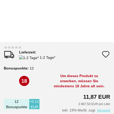
Lieferzeit:
A
1-2 Tage*
d
Bonuspunkte:
12
M
Um dieses Produkt zu
18
erwerben, müssen Sie
mindestens 18 Jahre alt sein.
11,87 EUR
12
≈0,12
2.967,50 EUR pro Liter
Bonuspunkte
EUR
inkl. 19% MwSt. zzgl.
Versand