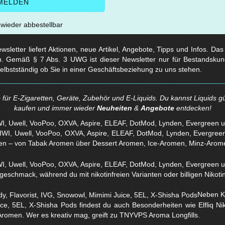
t wieder abbestellbar
sletter liefert Aktionen, neue Artikel, Angebote, Tipps und Infos. Da
. Gemäß § 7 Abs. 3 UWG ist dieser Newsletter nur für Bestandskun
selbstständig ob Sie in einer Geschäftsbeziehung zu uns stehen.
für E-Zigaretten, Geräte, Zubehör und E-Liquids. Du kannst Liquids gü
kaufen und immer wieder
Neuheiten
&
Angebote
entdecken!
WI, Uwell, VooPoo, OXVA, Aspire, ELEAF, DotMod, Lynden, Evergreen 
en – von Tabak Aromen über Dessert Aromen, Ice-Aromen, Minz-Arom
eschmack, während du mit nikotinfreien Varianten oder billigen Nikotins
Neben Kl
ice, 5EL, X-Shisha Pods findest du auch Besonderheiten wie Elfliq 
Aromen. Wer es kreativ mag, greift zu TNYVPS Aroma Longfills.