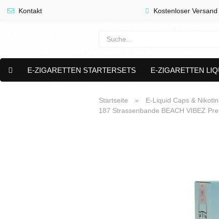
Kontakt
Kostenloser Versand
E-ZIGARETTEN STARTERSETS
E-ZIGARETTEN LIQ
E-LIQUID CAPS & NIKOTIN PODS
PREMIUM E LIQUIDS 
Startseite
»
E-Liquid Caps & Nikoti
187 Strassenbande BEACH VIBEZ Prefi
AKTUELLE ANGEBOTE