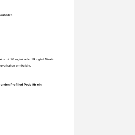
 aufladen.
uids mit 20 mg/ml oder 10 mg/ml Nikotin.
gverhalten ermöglicht.
enden Prefilled Pods für ein