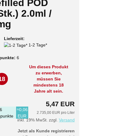
filled POD
Stk.) 2.0ml /
mg
Lieferzeit:
1-2 Tage*
punkte:
6
Um dieses Produkt
zu erwerben,
18
müssen Sie
mindestens 18
Jahre alt sein.
5,47 EUR
6
≈0,06
2.735,00 EUR pro Liter
punkte
EUR
inkl. 19% MwSt. zzgl.
Versand
Jetzt als Kunde registrieren