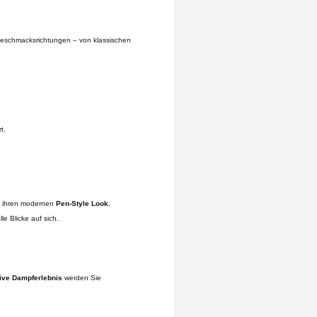
 Geschmacksrichtungen – von klassischen
t.
 ihren modernen
Pen-Style Look.
lle Blicke auf sich.
ive Dampferlebnis
werden Sie