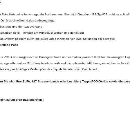
e
te Akku bietet eine hervorragende Ausdauer und lässt sich über den USB Typ-C Anschluss schnell
r Gerät auch während des Ladevorgangs.
iebsstatus und den Ladevorgang.
stellungen nötig – einfach am Mundstück ziehen und genießen!
as System bequem durch drei kurze Züge innerhalb von zwei Sekunden ein oder aus.
refilled Pods
aus PCTG sind magnetisch im Basisgerät fixiert und enthalten jeweils 2.0 ml Ihrer bevorzugten Liq
in zigarettennahes MTL-Dampferlebnis, während die optimierte Luftführung ein authentisches Zu
iert ein gleichmäßiges Verdampfen des Liquids für intensiven Geschmack.
hern Sie sich Ihre ELFA, 187 Strassenbande oder Lost Mary Tappo POD-Geräte sowie die pass
ngen zu unseren Basisgeräten :