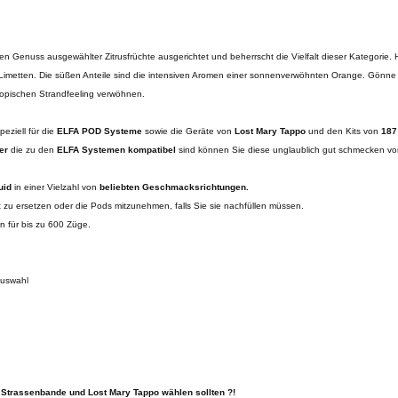
n Genuss ausgewählter Zitrusfrüchte ausgerichtet und beherrscht die Vielfalt dieser Kategorie. H
n Limetten. Die süßen Anteile sind die intensiven Aromen einer sonnenverwöhnten Orange. Gönn
ropischen Strandfeeling verwöhnen.
peziell für die
ELFA POD Systeme
sowie die Geräte von
Lost Mary Tappo
und den Kits von
187
er
die zu den
ELFA Systemen kompatibel
sind können Sie diese unglaublich gut schmecken vor
quid
in einer Vielzahl von
beliebten Geschmacksrichtungen.
it zu ersetzen oder die Pods mitzunehmen, falls Sie sie nachfüllen müssen.
n für bis zu 600 Züge.
Auswahl
Strassenbande und Lost Mary Tappo wählen sollten ?!