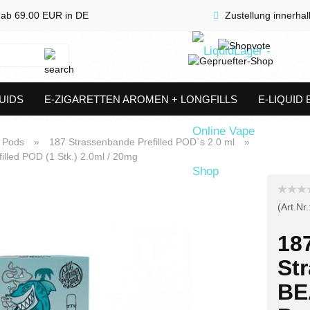
 ab 69.00 EUR in DE
Zustellung innerha
Suche...
UIDS
E-ZIGARETTEN AROMEN + LONGFILLS
E-LIQUID
SHORTFILLS
VERDAMPFER & COILS
AKKUTRÄGER & S
n Pods
»
187 Strassenbande Prefilled POD`s 2.0 ml
»
lled POD (1 Stk.) 2.0ml / 20mg
(Art.Nr.
18
St
BE