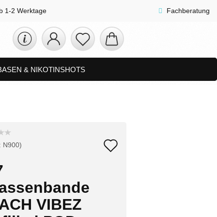
lb 1-2 Werktage
Fachberatung
 BASEN & NIKOTINSHOTS
ETS
ZUBEHÖR, SHISHA & SONSTIGES
FAQ
NEUHEITEN
Auf
:
N900
)
den
7
Merkzettel
rassenbande
ACH VIBEZ