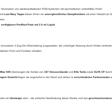
en Generation von wiederaufladbaren POD-Systemen mit wechselbaren vorbefüllten Pods!
nd
Lost Mary Tappo
bieten Ihnen ein
unvergleichliches Dampferlebnis
mit einer Vielzahl an
iten.
 verfügbaren Prefilled Pods mit 2.0 ml Liquid.
 innovativen 3-Zug Ein-/Abschaltung ausgestattet, die unbefugte Nutzung durch Kinder verhinder
ewährten Form und Funktion erhalten.
lfbar 600
überzeugen die Geräte von
187 Strassenbande
und
Elfa Turbo
sowie
ELFA CP
durch
ingem Gewicht
liegen sie angenehm in der Hand und ziehen in
verschiedenen Farbvarianten
a
 oder ein
Umsteiger
sind – die einfache Handhabung dieser Geräte und das
geschmacksintens