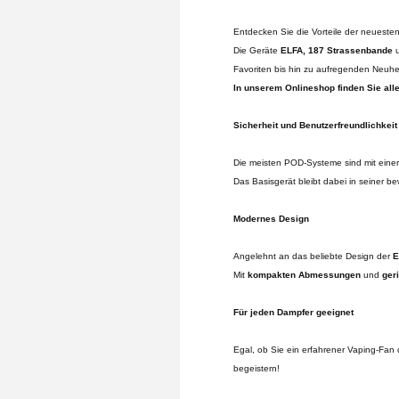
Entdecken Sie die Vorteile der neuest
Die Geräte
ELFA, 187 Strassenbande
u
Favoriten bis hin zu aufregenden Neuhe
In unserem Onlineshop finden Sie alle
Sicherheit und Benutzerfreundlichkeit
Die meisten POD-Systeme sind mit einer
Das Basisgerät bleibt dabei in seiner b
Modernes Design
Angelehnt an das beliebte Design der
E
Mit
kompakten Abmessungen
und
ger
Für jeden Dampfer geeignet
Egal, ob Sie ein erfahrener Vaping-Fan
begeistern!