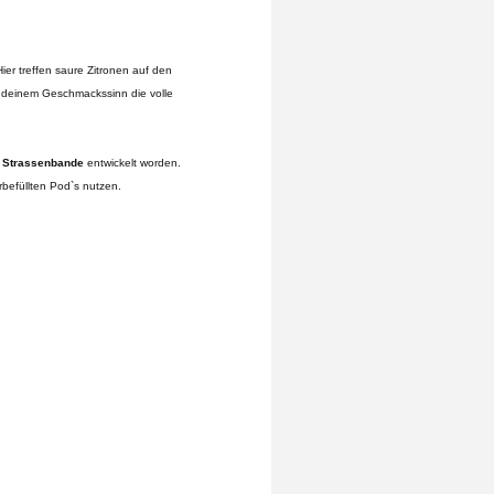
ier treffen saure Zitronen auf den
e deinem Geschmackssinn die volle
 Strassenbande
entwickelt worden.
befüllten Pod`s nutzen.