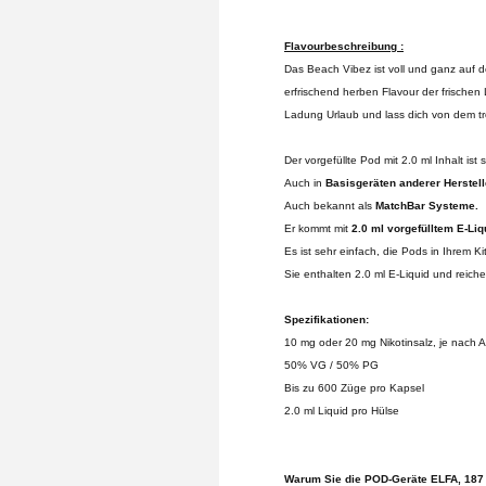
Flavourbeschreibung :
Das Beach Vibez ist voll und ganz auf de
erfrischend herben Flavour der frische
Ladung Urlaub und lass dich von dem t
Der vorgefüllte Pod mit 2.0 ml Inhalt ist s
Auch in
Basisgeräten anderer Herstell
Auch bekannt als
MatchBar Systeme.
Er kommt mit
2.0 ml vorgefülltem E-Li
Es ist sehr einfach, die Pods in Ihrem K
Sie enthalten 2.0 ml E-Liquid und reiche
Spezifikationen:
10 mg oder 20 mg Nikotinsalz, je nach 
50% VG / 50% PG
Bis zu 600 Züge pro Kapsel
2.0 ml Liquid pro Hülse
Warum Sie die POD-Geräte ELFA, 187 