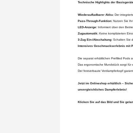
Technische Highlights der Basisgerät
Wiederaufladbarer Akku:
Der integrier
Pass-Through-Funktion:
Nutzen Sie Ih
LED-Anzeige:
Informiert über den Betr
Zugautomatik:
Keine komplizierten Ein
3-Zug Ein-/Abschaltung:
Schalten Sie d
Intensives Geschmackserlebnis mit P
Die separat erhältlichen Prefilled Pods 
Das ergonomische Mundstück sorgt für e
Der festverbaute Verdampferkopf garant
Jetzt im Onlineshop erhältlich – Sic
unvergleichliches Dampferlebnis!
Klicken Sie auf das Bild und Sie gela