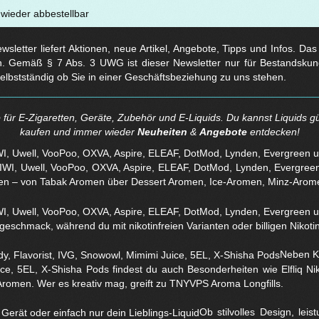
t wieder abbestellbar
sletter liefert Aktionen, neue Artikel, Angebote, Tipps und Infos. Da
. Gemäß § 7 Abs. 3 UWG ist dieser Newsletter nur für Bestandskun
selbstständig ob Sie in einer Geschäftsbeziehung zu uns stehen.
für E-Zigaretten, Geräte, Zubehör und E-Liquids. Du kannst Liquids gü
kaufen und immer wieder
Neuheiten
&
Angebote
entdecken!
WI, Uwell, VooPoo, OXVA, Aspire, ELEAF, DotMod, Lynden, Evergreen 
en – von Tabak Aromen über Dessert Aromen, Ice-Aromen, Minz-Arom
eschmack, während du mit nikotinfreien Varianten oder billigen Nikotins
Neben Kl
ice, 5EL, X-Shisha Pods findest du auch Besonderheiten wie Elfliq 
Aromen. Wer es kreativ mag, greift zu TNYVPS Aroma Longfills.
Ob stilvolles Design, lei