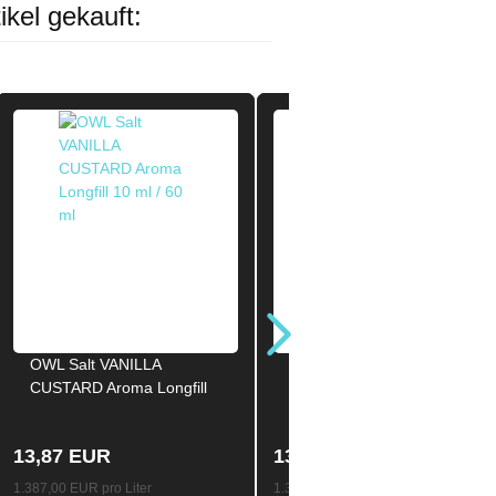
ikel gekauft:
OWL Salt VANILLA
OWL Salt WATERMELON
CUSTARD Aroma Longfill
Aroma Longfill 10ml / 60ml
10ml / 60ml
13,87 EUR
13,87 EUR
1.387,00 EUR pro Liter
1.387,00 EUR pro Liter