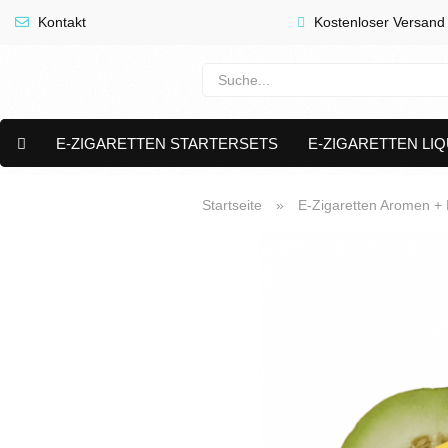
Kontakt
Kostenloser Versand
E-ZIGARETTEN STARTERSETS
E-ZIGARETTEN LIQ
E-LIQUID CAPS & NIKOTIN PODS
PREMIUM E LIQUIDS 
Startseite
»
E-Zigaretten Aromen + L
AKTUELLE ANGEBOTE