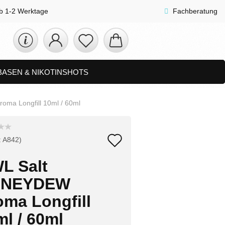
lb 1-2 Werktage
Fachberatung
 BASEN & NIKOTINSHOTS
ETS
ZUBEHÖR, SHISHA & SONSTIGES
ma Longfill 10ml / 60ml
FAQ
NEUHEITEN
Auf
:
A842
)
den
L Salt
Merkzettel
NEYDEW
oma Longfill
l / 60ml