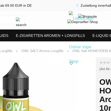
 ab 69.00 EUR in DE
Zustellung innerha
Suche...
UIDS
E-ZIGARETTEN AROMEN + LONGFILLS
E-LIQUID
SHORTFILLS
VERDAMPFER & COILS
AKKUTRÄGER & S
ongfills
»
OWL SALT Aroma Longfills
»
OWL Salt HONEYDEW Aro
(Art.Nr.
OW
HO
Ar
10m