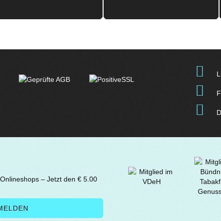
L
F
D
 Onlineshops – Jetzt den € 5.00