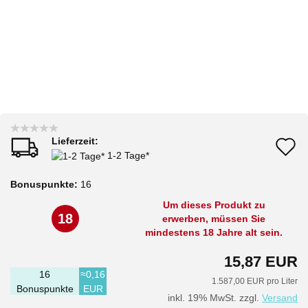
Lieferzeit:
A
1-2 Tage*
d
Bonuspunkte:
16
M
Um dieses Produkt zu
18
erwerben, müssen Sie
mindestens 18 Jahre alt sein.
15,87 EUR
16
≈0,16
1.587,00 EUR pro Liter
Bonuspunkte
EUR
inkl. 19% MwSt. zzgl.
Versand