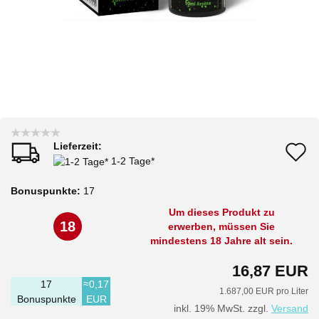
Lieferzeit:
A
1-2 Tage*
d
Bonuspunkte:
17
M
Um dieses Produkt zu
18
erwerben, müssen Sie
mindestens 18 Jahre alt sein.
16,87 EUR
17
≈0,17
1.687,00 EUR pro Liter
Bonuspunkte
EUR
inkl. 19% MwSt. zzgl.
Versand