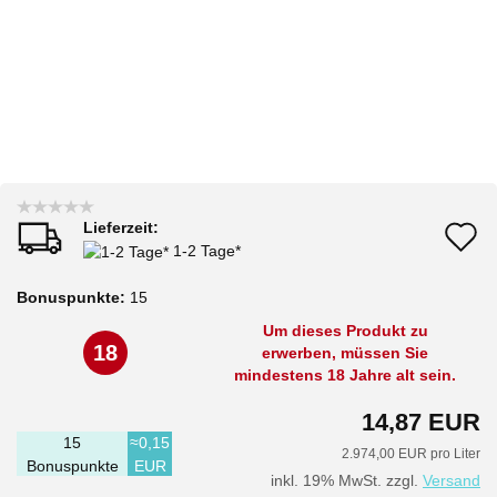
Lieferzeit:
A
1-2 Tage*
d
Bonuspunkte:
15
M
Um dieses Produkt zu
18
erwerben, müssen Sie
mindestens 18 Jahre alt sein.
14,87 EUR
15
≈0,15
2.974,00 EUR pro Liter
Bonuspunkte
EUR
inkl. 19% MwSt. zzgl.
Versand