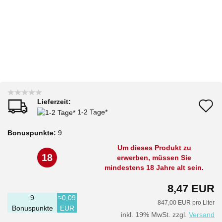
Lieferzeit:
A
1-2 Tage*
d
Bonuspunkte:
9
M
Um dieses Produkt zu
18
erwerben, müssen Sie
mindestens 18 Jahre alt sein.
8,47 EUR
9
≈0,09
847,00 EUR pro Liter
Bonuspunkte
EUR
inkl. 19% MwSt. zzgl.
Versand