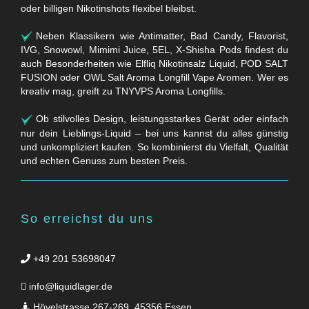
oder billigen Nikotinshots flexibel bleibst.
Neben Klassikern wie Antimatter, Bad Candy, Flavorist,
IVG, Snowowl, Mimimi Juice, 5EL, X-Shisha Pods findest du
auch Besonderheiten wie Elfliq Nikotinsalz Liquid, POD SALT
FUSION oder OWL Salt Aroma Longfill Vape Aromen. Wer es
kreativ mag, greift zu TNYVPS Aroma Longfills.
Ob stilvolles Design, leistungsstarkes Gerät oder einfach
nur dein Lieblings-Liquid – bei uns kannst du alles günstig
und unkompliziert kaufen. So kombinierst du Vielfalt, Qualität
und echten Genuss zum besten Preis.
So erreichst du uns
+49 201 53698047
info@liquidlager.de
Hövelstrasse 267-269, 45356 Essen