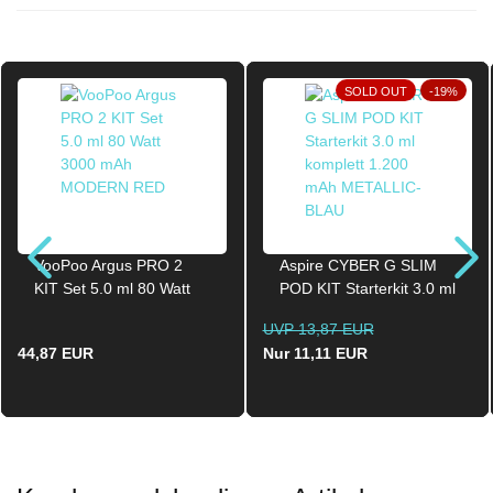
SOLD OUT
-19%
VooPoo Argus PRO 2
Aspire CYBER G SLIM
KIT Set 5.0 ml 80 Watt
POD KIT Starterkit 3.0 ml
3000 mAh MODERN
komplett 1.200 mAh
UVP 13,87 EUR
RED
METALLIC-BLAU
44,87 EUR
Nur 11,11 EUR