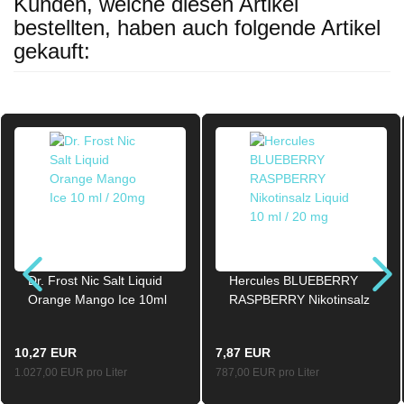
Kunden, welche diesen Artikel
bestellten, haben auch folgende Artikel
gekauft:
Dr. Frost Nic Salt Liquid
Hercules BLUEBERRY
Orange Mango Ice 10ml
RASPBERRY Nikotinsalz
/ 20mg
Liquid 10ml / 20mg
10,27 EUR
7,87 EUR
1.027,00 EUR pro Liter
787,00 EUR pro Liter