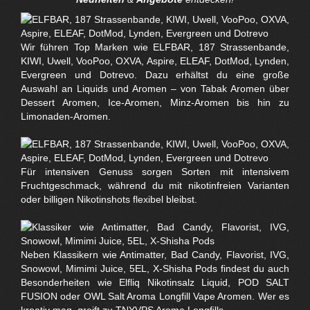
Wir führen Top Marken wie ELFBAR, 187 Strassenbande,
KIWI, Uwell, VooPoo, OXVA, Aspire, ELEAF, DotMod, Lynden,
Evergreen und Dotrevo. Dazu erhältst du eine große
Auswahl an Liquids und Aromen – von Tabak Aromen über
Dessert Aromen, Ice-Aromen, Minz-Aromen bis hin zu
Limonaden-Aromen.
Für intensiven Genuss sorgen Sorten mit intensivem
Fruchtgeschmack, während du mit nikotinfreien Varianten
oder billigen Nikotinshots flexibel bleibst.
Neben Klassikern wie Antimatter, Bad Candy, Flavorist, IVG,
Snowowl, Mimimi Juice, 5EL, X-Shisha Pods findest du auch
Besonderheiten wie Elfliq Nikotinsalz Liquid, POD SALT
FUSION oder OWL Salt Aroma Longfill Vape Aromen. Wer es
kreativ mag, greift zu TNYVPS Aroma Longfills.