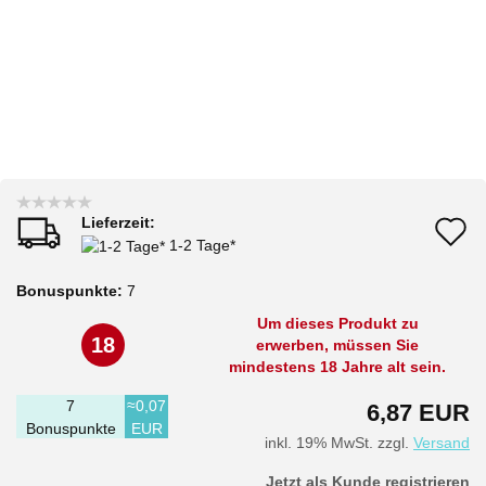
Lieferzeit:
A
1-2 Tage*
d
Bonuspunkte:
7
M
Um dieses Produkt zu
18
erwerben, müssen Sie
mindestens 18 Jahre alt sein.
7
≈0,07
6,87 EUR
Bonuspunkte
EUR
inkl. 19% MwSt. zzgl.
Versand
Jetzt als Kunde registrieren