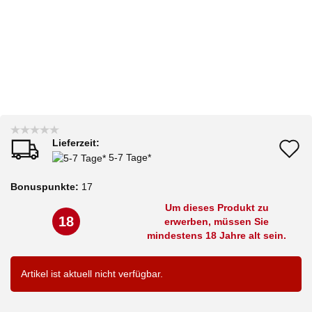
Lieferzeit:
A
5-7 Tage*
d
Bonuspunkte:
17
M
Um dieses Produkt zu
18
erwerben, müssen Sie
mindestens 18 Jahre alt sein.
Artikel ist aktuell nicht verfügbar.