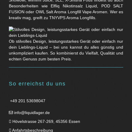
Snowowl, Mimimi Juice, 5EL, X-Shisha Pods findest du auch
Besonderheiten wie Elfliq Nikotinsalz Liquid, POD SALT
FUSION oder OWL Salt Aroma Longfill Vape Aromen. Wer es
kreativ mag, greift zu TNYVPS Aroma Longfills.
Ob stilvolles Design, leistungsstarkes Gerät oder einfach nur
dein Lieblings-Liquid – bei uns kannst du alles günstig und
unkompliziert kaufen. So kombinierst du Vielfalt, Qualität und
echten Genuss zum besten Preis.
So erreichst du uns
+49 201 53698047
info@liquidlager.de
Hövelstrasse 267-269, 45356 Essen
Anfahrtsbeschreibung