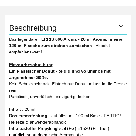
Beschreibung
Das legendäre
FERRIS 666 Aroma - 20 ml Aroma, in einer
120 ml Flasche zum direkten anmischen
- Absolut
empfehlenswert !
Flavourbeschreibung
:
Ein klassischer Donut - teigig und voluminös mit
angenehmer Süße.
Kein Schnickschnack. Einfach nur Donut, mitten in die Fresse
rein.
Puristisch, unverfälscht, einzigartig, lecker!
Inhalt
: 20 ml
Dosierempfehlung :
auffüllen mit 100 ml Base - FERTIG!
Reifezeit
:
anwenderabhängig
Inhaltsstoffe
:
Propylenglycol (PG) E1520 (Ph. Eur.),
natürliche/naturidentische Aromastoffe