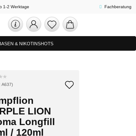
lb 1-2 Werktage
Fachberatung
 BASEN & NIKOTINSHOTS
ETS
ZUBEHÖR, SHISHA & SONSTIGES
FAQ
NEUHEITEN
Auf
:
A637
)
den
mpflion
Merkzettel
RPLE LION
oma Longfill
ml / 120ml