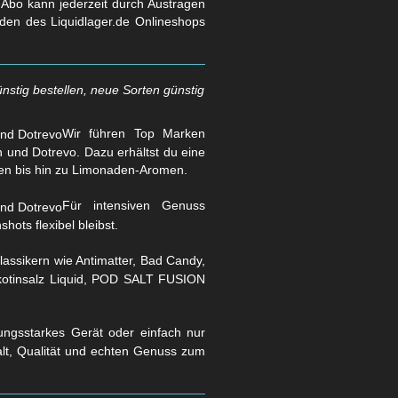
s Abo kann jederzeit durch Austragen
den des Liquidlager.de Onlineshops
nstig bestellen, neue Sorten günstig
Wir führen Top Marken
und Dotrevo. Dazu erhältst du eine
en bis hin zu Limonaden-Aromen.
Für intensiven Genuss
hots flexibel bleibst.
assikern wie Antimatter, Bad Candy,
Nikotinsalz Liquid, POD SALT FUSION
stungsstarkes Gerät oder einfach nur
falt, Qualität und echten Genuss zum