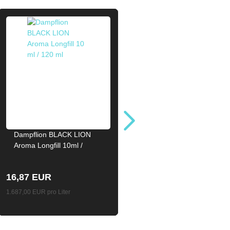
Dampflion BLACK LION
Aroma Longfill 10ml /
120ml
16,87 EUR
1.687,00 EUR pro Liter