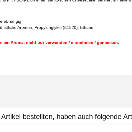
uns mit Purple Lion einen saftig-süßen Cheesecake, serviert mit einem
derabhängig
künstliche Aromen, Propylenglykol (E1520), Ethanol
m ein Aroma, nicht pur verwenden / einnehmen / geniessen.
rtikel bestellten, haben auch folgende Art