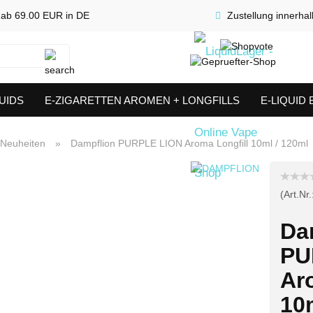
 ab 69.00 EUR in DE
Zustellung innerha
Suche...
UIDS
E-ZIGARETTEN AROMEN + LONGFILLS
E-LIQUID
SHORTFILLS
VERDAMPFER & COILS
AKKUTRÄGER & S
Neuheiten
»
Dampflion PURPLE LION Aroma Longfill 10ml / 120ml
(Art.Nr.
Da
PU
Ar
10