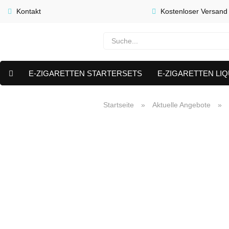
Kontakt
Kostenloser Versand
E-ZIGARETTEN STARTERSETS
E-ZIGARETTEN LIQ
E-LIQUID CAPS & NIKOTIN PODS
PREMIUM E LIQUIDS 
Startseite
»
Aktuelle Angebote
»
AKTUELLE ANGEBOTE