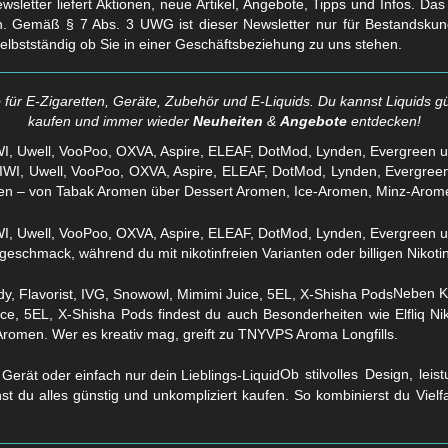
sletter liefert Aktionen, neue Artikel, Angebote, Tipps und Infos. Da
. Gemäß § 7 Abs. 3 UWG ist dieser Newsletter nur für Bestandskun
selbstständig ob Sie in einer Geschäftsbeziehung zu uns stehen.
für E-Zigaretten, Geräte, Zubehör und E-Liquids. Du kannst Liquids gü
kaufen und immer wieder
Neuheiten
&
Angebote
entdecken!
WI, Uwell, VooPoo, OXVA, Aspire, ELEAF, DotMod, Lynden, Evergreen 
en – von Tabak Aromen über Dessert Aromen, Ice-Aromen, Minz-Arom
eschmack, während du mit nikotinfreien Varianten oder billigen Nikotins
Neben Kl
ice, 5EL, X-Shisha Pods findest du auch Besonderheiten wie Elfliq 
Aromen. Wer es kreativ mag, greift zu TNYVPS Aroma Longfills.
Ob stilvolles Design, lei
nst du alles günstig und unkompliziert kaufen. So kombinierst du Viel