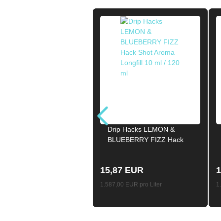
Drip Hacks LEMON &
BLUEBERRY FIZZ Hack
Shot Aroma Longfill 10ml /
120ml
15,87 EUR
1
1.587,00 EUR pro Liter
1