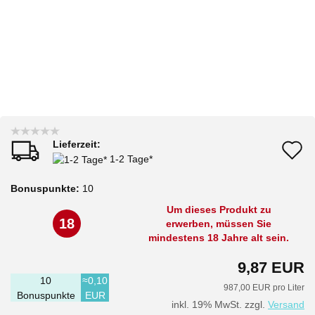
Lieferzeit:
A
1-2 Tage*
d
Bonuspunkte:
10
M
Um dieses Produkt zu
18
erwerben, müssen Sie
mindestens 18 Jahre alt sein.
9,87 EUR
10
≈0,10
987,00 EUR pro Liter
Bonuspunkte
EUR
inkl. 19% MwSt. zzgl.
Versand